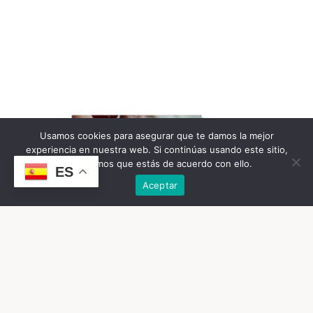
Usamos cookies para asegurar que te damos la mejor
experiencia en nuestra web. Si continúas usando este sitio,
asumiremos que estás de acuerdo con ello.
ES
Aceptar
MOMENTOS ESPECIALES: CORTE
TARTA, REGALOS,…
ESCUCHAR